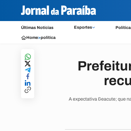
Esportes
Últimas Notícias
Política
Home
>
política
Prefeitu
rec
A expectativa &eacute; que na