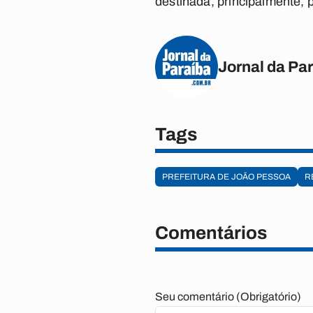
destinada, principalmente, p
Jornal da Pa
Tags
PREFEITURA DE JOÃO PESSOA
R
Comentários
Seu comentário (Obrigatório)