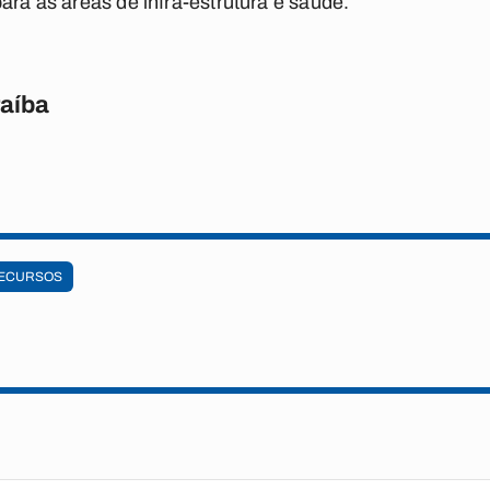
ara as áreas de infra-estrutura e saúde.
raíba
ECURSOS