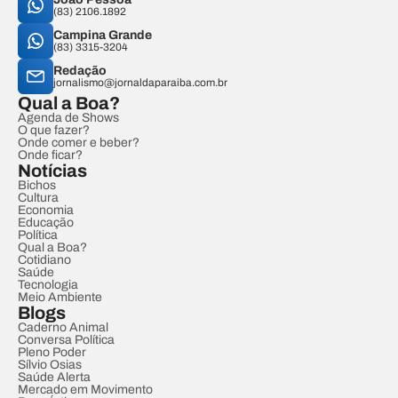
(83) 2106.1892
Campina Grande
(83) 3315-3204
Redação
jornalismo@jornaldaparaiba.com.br
Qual a Boa?
Agenda de Shows
O que fazer?
Onde comer e beber?
Onde ficar?
Notícias
Bichos
Cultura
Economia
Educação
Política
Qual a Boa?
Cotidiano
Saúde
Tecnologia
Meio Ambiente
Blogs
Caderno Animal
Conversa Política
Pleno Poder
Sílvio Osias
Saúde Alerta
Mercado em Movimento