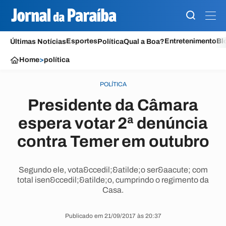
Esportes
Entretenimento
Bl
Últimas Notícias
Política
Qual a Boa?
Home
>
política
POLÍTICA
Presidente da Câmara
espera votar 2ª denúncia
contra Temer em outubro
Segundo ele, vota&ccedil;&atilde;o ser&aacute; com
total isen&ccedil;&atilde;o, cumprindo o regimento da
Casa.
Publicado em 21/09/2017 às 20:37