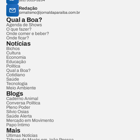
(83) 3315-3204
Redação
jornalismo@jornaldaparaiba.com.br
Qual a Boa?
Agenda de Shows
O que fazer?
Onde comer e beber?
Onde ficar?
Notícias
Bichos
Cultura
Economia
Educação
Política
Qual a Boa?
Cotidiano
Saúde
Tecnologia
Meio Ambiente
Blogs
Caderno Animal
Conversa Política
Pleno Poder
Sílvio Osias
Saúde Alerta
Mercado em Movimento
Papo Íntimo
Mais
Últimas Notícias
Tábuas de Marés em João Pessoa