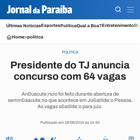
Esportes
Entretenimento
Bl
Últimas Notícias
Política
Qual a Boa?
Home
>
política
POLÍTICA
Presidente do TJ anuncia
concurso com 64 vagas
An&uacute;ncio foi feito durante abertura de
semin&aacute;rio que acontece em Jo&atilde;o Pessoa.
As vagas s&atilde;o para juiz.
Publicado em 19/09/2014 às 14:40