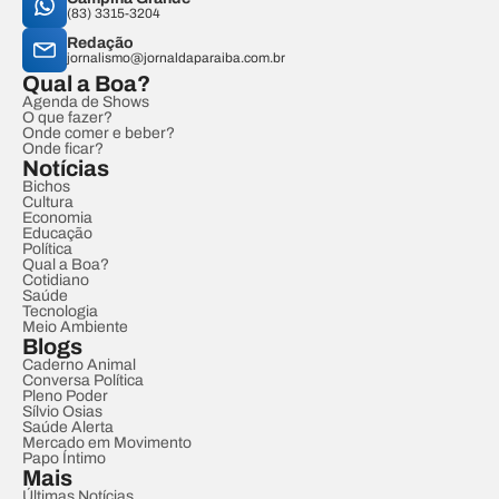
(83) 3315-3204
Redação
jornalismo@jornaldaparaiba.com.br
Qual a Boa?
Agenda de Shows
O que fazer?
Onde comer e beber?
Onde ficar?
Notícias
Bichos
Cultura
Economia
Educação
Política
Qual a Boa?
Cotidiano
Saúde
Tecnologia
Meio Ambiente
Blogs
Caderno Animal
Conversa Política
Pleno Poder
Sílvio Osias
Saúde Alerta
Mercado em Movimento
Papo Íntimo
Mais
Últimas Notícias