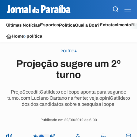
Esportes
Entretenimento
Bl
Últimas Notícias
Política
Qual a Boa?
Home
>
política
POLÍTICA
Projeção sugere um 2º
turno
Proje&ccedil;&atilde;o do Ibope aponta para segundo
turno, com Luciano Cartaxo na frente; veja opini&atilde;o
dos dos candidatos sobre a pesquisa Ibope.
Publicado em 22/09/2012 às 6:00