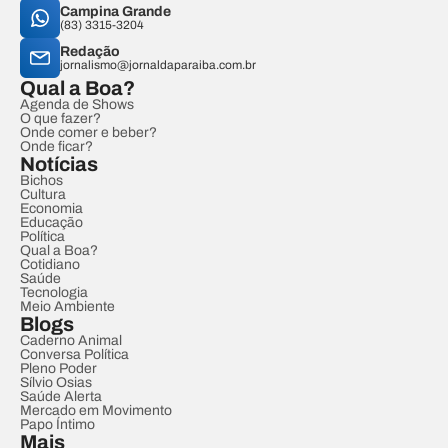
Campina Grande
(83) 3315-3204
Redação
jornalismo@jornaldaparaiba.com.br
Qual a Boa?
Agenda de Shows
O que fazer?
Onde comer e beber?
Onde ficar?
Notícias
Bichos
Cultura
Economia
Educação
Política
Qual a Boa?
Cotidiano
Saúde
Tecnologia
Meio Ambiente
Blogs
Caderno Animal
Conversa Política
Pleno Poder
Sílvio Osias
Saúde Alerta
Mercado em Movimento
Papo Íntimo
Mais