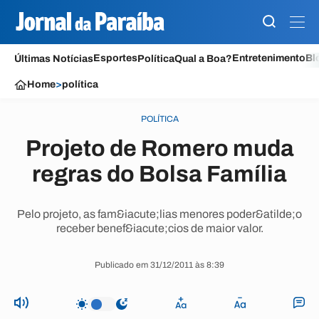
Esportes
Entretenimento
Bl
Últimas Notícias
Política
Qual a Boa?
Home
>
política
POLÍTICA
Projeto de Romero muda
regras do Bolsa Família
Pelo projeto, as fam&iacute;lias menores poder&atilde;o
receber benef&iacute;cios de maior valor.
Publicado em 31/12/2011 às 8:39