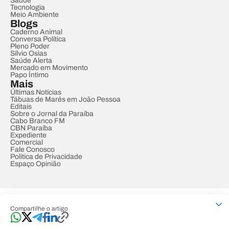
Saúde
Tecnologia
Meio Ambiente
Blogs
Caderno Animal
Conversa Política
Pleno Poder
Sílvio Osias
Saúde Alerta
Mercado em Movimento
Papo Íntimo
Mais
Últimas Notícias
Tábuas de Marés em João Pessoa
Editais
Sobre o Jornal da Paraíba
Cabo Branco FM
CBN Paraíba
Expediente
Comercial
Fale Conosco
Política de Privacidade
Espaço Opinião
© REDE PARAÍBA DE COMUNICAÇÃO
Compartilhe o artigo
Developed by
Designed by