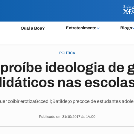
Siga 
Siga 
Entretenimento
Blogs
Qual a Boa?
POLÍTICA
 proíbe ideologia de 
 didáticos nas escola
uer coibir erotiza&ccedil;&atilde;o precoce de estudantes adole
Publicado em 31/10/2017 às 14:00