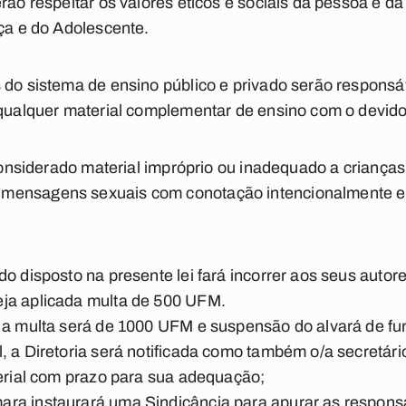
rão respeitar os valores éticos e sociais da pessoa e da
nça e do Adolescente.
 do sistema de ensino público e privado serão responsá
 qualquer material complementar de ensino com o devid
é considerado material impróprio ou inadequado a criança
mensagens sexuais com conotação intencionalmente er
do disposto na presente lei fará incorrer aos seus autor
ja aplicada multa de 500 UFM.
 a multa será de 1000 UFM e suspensão do alvará de fu
, a Diretoria será notificada como também o/a secretár
terial com prazo para sua adequação;
ra instaurará uma Sindicância para apurar as responsa