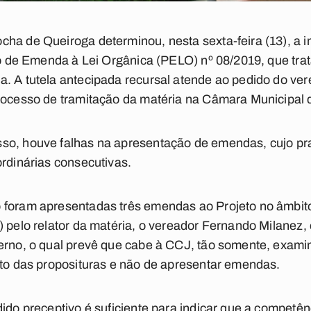
cha de Queiroga determinou, nesta sexta-feira (13), a 
eto de Emenda à Lei Orgânica (PELO) nº 08/2019, que tra
. A tutela antecipada recursal atende ao pedido do ve
processo de tramitação da matéria na Câmara Municipal
so, houve falhas na apresentação de emendas, cujo pr
ordinárias consecutivas.
 foram apresentadas três emendas ao Projeto no âmbi
) pelo relator da matéria, o vereador Fernando Milanez,
erno, o qual prevê que cabe à CCJ, tão somente, examin
ito das proposituras e não de apresentar emendas.
dido preceptivo é suficiente para indicar que a competê