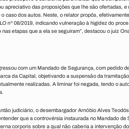
ou apreciativo das proposições que lhe são ofertadas, e 
 o caso dos autos. Neste, o relator propôs, efetivamente
LO nº 08/2019, indicando vulneração à higidez do proces
nas etapas que a ela se seguiram”, destacou o juiz On
gressou com um Mandado de Segurança, com pedido de l
rca da Capital, objetivando a suspensão da tramitação
ualmente realizadas. A liminar foi negada, tendo o aut
a.
ntão judiciário, o desembargador Arnóbio Alves Teodósio
entender que a controvérsia instaurada no Mandado de
terna corporis sobre a qual não caberia a intervenção d