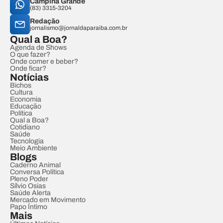
Campina Grande
(83) 3315-3204
Redação
jornalismo@jornaldaparaiba.com.br
Qual a Boa?
Agenda de Shows
O que fazer?
Onde comer e beber?
Onde ficar?
Notícias
Bichos
Cultura
Economia
Educação
Política
Qual a Boa?
Cotidiano
Saúde
Tecnologia
Meio Ambiente
Blogs
Caderno Animal
Conversa Política
Pleno Poder
Sílvio Osias
Saúde Alerta
Mercado em Movimento
Papo Íntimo
Mais