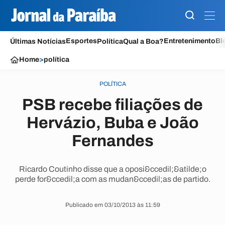
Esportes
Entretenimento
Bl
Últimas Notícias
Política
Qual a Boa?
Home
>
política
POLÍTICA
PSB recebe filiações de
Hervázio, Buba e João
Fernandes
Ricardo Coutinho disse que a oposi&ccedil;&atilde;o
perde for&ccedil;a com as mudan&ccedil;as de partido.
Publicado em 03/10/2013 às 11:59