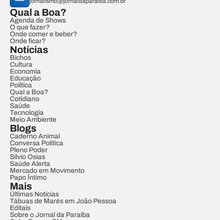
jornalismo@jornaldaparaiba.com.br
Qual a Boa?
Agenda de Shows
O que fazer?
Onde comer e beber?
Onde ficar?
Notícias
Bichos
Cultura
Economia
Educação
Política
Qual a Boa?
Cotidiano
Saúde
Tecnologia
Meio Ambiente
Blogs
Caderno Animal
Conversa Política
Pleno Poder
Sílvio Osias
Saúde Alerta
Mercado em Movimento
Papo Íntimo
Mais
Últimas Notícias
Tábuas de Marés em João Pessoa
Editais
Sobre o Jornal da Paraíba