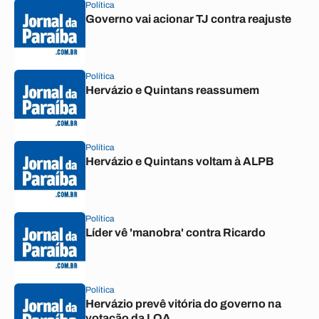
Política
Governo vai acionar TJ contra reajuste
Política
Hervázio e Quintans reassumem
Política
Hervázio e Quintans voltam à ALPB
Política
Líder vê 'manobra' contra Ricardo
Política
Hervázio prevê vitória do governo na
votação da LOA