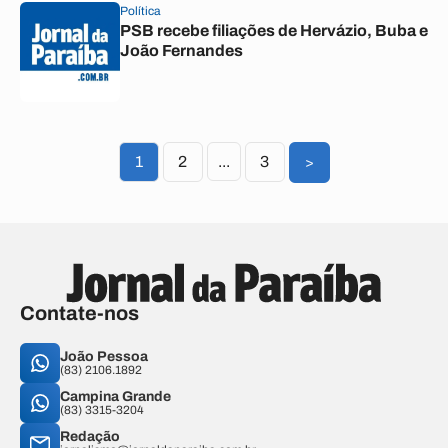
Política
PSB recebe filiações de Hervázio, Buba e
João Fernandes
1
2
...
3
>
Contate-nos
João Pessoa
(83) 2106.1892
Campina Grande
(83) 3315-3204
Redação