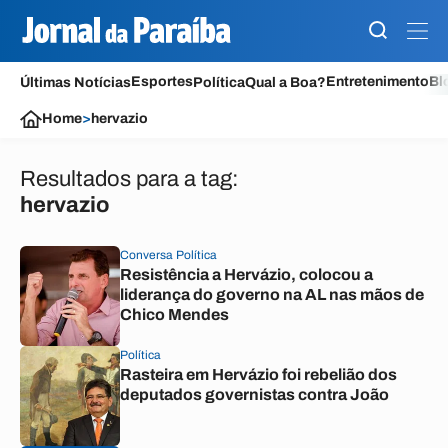
Esportes
Entretenimento
Bl
Últimas Notícias
Política
Qual a Boa?
Home
>
hervazio
Resultados para a tag:
hervazio
Conversa Política
Resistência a Hervázio, colocou a
liderança do governo na AL nas mãos de
Chico Mendes
Política
Rasteira em Hervázio foi rebelião dos
deputados governistas contra João