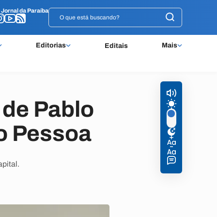
o
o
Jornal da Paraíba
Jornal da Paraíba
Editorias
Mais
Editais
 de Pablo
ão Pessoa
pital.