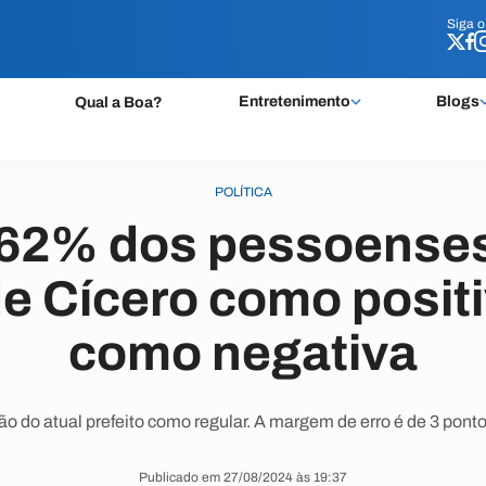
Siga 
Siga 
Entretenimento
Blogs
Qual a Boa?
POLÍTICA
 62% dos pessoenses
e Cícero como posit
como negativa
o do atual prefeito como regular. A margem de erro é de 3 pont
Publicado em 27/08/2024 às 19:37