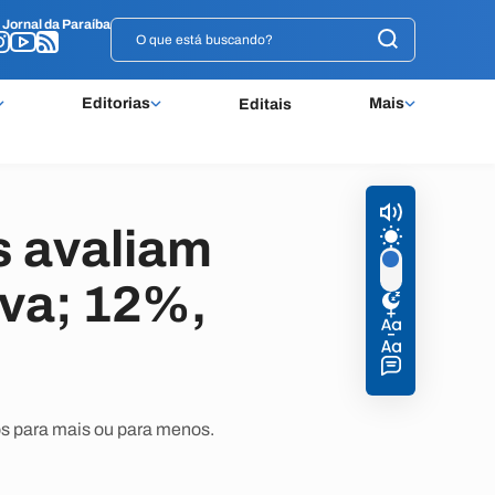
o
o
Jornal da Paraíba
Jornal da Paraíba
Editorias
Mais
Editais
 avaliam
iva; 12%,
os para mais ou para menos.