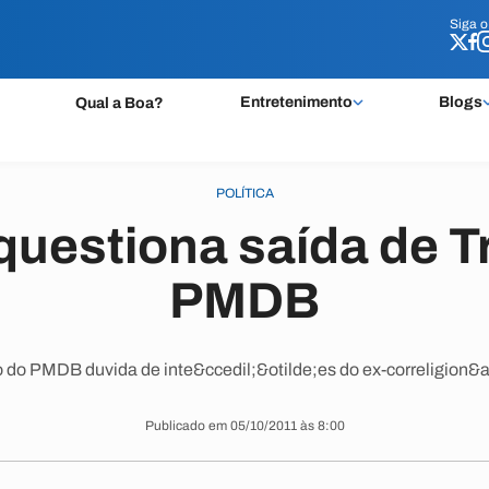
Siga 
Siga 
Entretenimento
Blogs
Qual a Boa?
POLÍTICA
questiona saída de Tr
PMDB
do PMDB duvida de inte&ccedil;&otilde;es do ex-correligion&a
Publicado em 05/10/2011 às 8:00