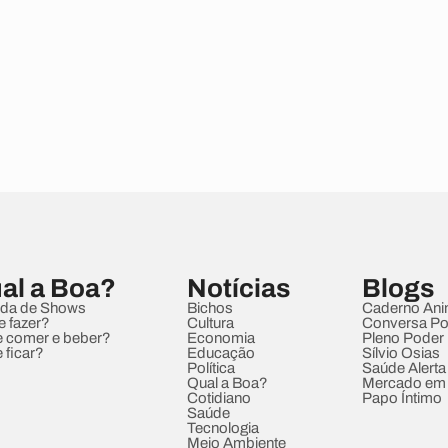
al a Boa?
Notícias
Blogs
da de Shows
Bichos
Caderno Ani
e fazer?
Cultura
Conversa Pol
 comer e beber?
Economia
Pleno Poder
 ficar?
Educação
Sílvio Osias
Política
Saúde Alerta
Qual a Boa?
Mercado em
Cotidiano
Papo Íntimo
Saúde
Tecnologia
Meio Ambiente