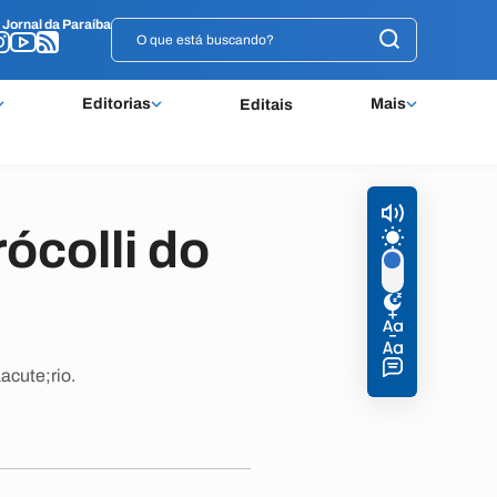
o
o
Jornal da Paraíba
Jornal da Paraíba
Editorias
Mais
Editais
ócolli do
acute;rio.