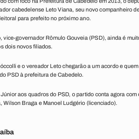
do com foco na Prefeitura de Cabedelo em 2013, o depu
ador cabedelense Leto Viana, seu novo companheiro d
leitoral para prefeito no próximo ano.
o, vice-governador Rômulo Gouveia (PSD), ainda é muito
 dois novos filiados.
óccolli e o vereador Leto chegarão a um acordo e quem 
 do PSD à prefeitura de Cabedelo.
 Júnior aos quadros do PSD, o partido conta agora com
, Wilson Braga e Manoel Ludgério (licenciado).
raíba