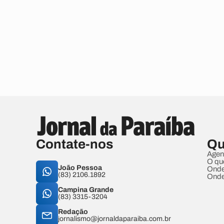
Contate-nos
Qu
Agen
O qu
João Pessoa
Onde
(83) 2106.1892
Onde
Campina Grande
(83) 3315-3204
Redação
jornalismo@jornaldaparaiba.com.br