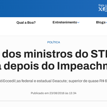
Siga 
Siga 
Entretenimento
Blogs
Qual a Boa?
POLÍTICA
dos ministros do STF
a depois do Impeach
ti&ccedil;as federal e estadual &eacute; superior de quase R$ 
Publicado em 23/08/2016 às 13:34