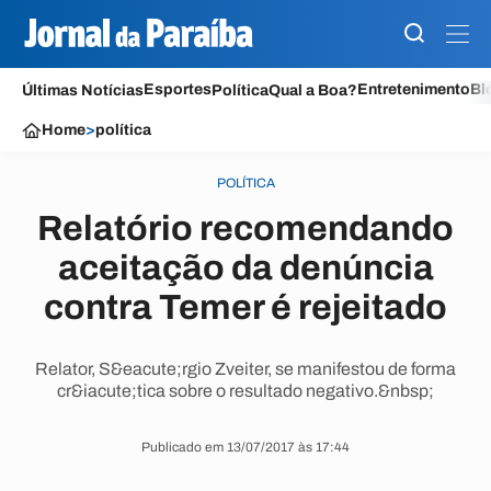
Esportes
Entretenimento
Bl
Últimas Notícias
Política
Qual a Boa?
Home
>
política
POLÍTICA
Relatório recomendando
aceitação da denúncia
contra Temer é rejeitado
Relator, S&eacute;rgio Zveiter, se manifestou de forma
cr&iacute;tica sobre o resultado negativo.&nbsp;
Publicado em 13/07/2017 às 17:44