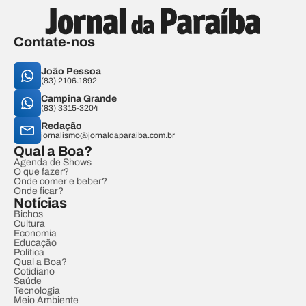
Contate-nos
João Pessoa
(83) 2106.1892
Campina Grande
(83) 3315-3204
Redação
jornalismo@jornaldaparaiba.com.br
Qual a Boa?
Agenda de Shows
O que fazer?
Onde comer e beber?
Onde ficar?
Notícias
Bichos
Cultura
Economia
Educação
Política
Qual a Boa?
Cotidiano
Saúde
Tecnologia
Meio Ambiente