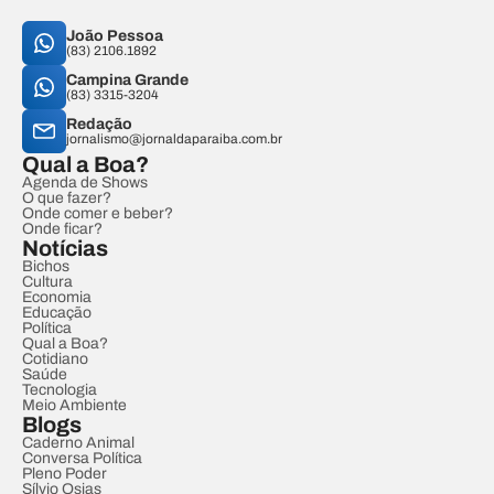
João Pessoa
(83) 2106.1892
Campina Grande
(83) 3315-3204
Redação
jornalismo@jornaldaparaiba.com.br
Qual a Boa?
Agenda de Shows
O que fazer?
Onde comer e beber?
Onde ficar?
Notícias
Bichos
Cultura
Economia
Educação
Política
Qual a Boa?
Cotidiano
Saúde
Tecnologia
Meio Ambiente
Blogs
Caderno Animal
Conversa Política
Pleno Poder
Sílvio Osias