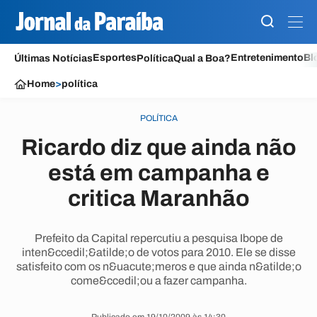
Esportes
Entretenimento
Bl
Últimas Notícias
Política
Qual a Boa?
Home
>
política
POLÍTICA
Ricardo diz que ainda não
está em campanha e
critica Maranhão
Prefeito da Capital repercutiu a pesquisa Ibope de
inten&ccedil;&atilde;o de votos para 2010. Ele se disse
satisfeito com os n&uacute;meros e que ainda n&atilde;o
come&ccedil;ou a fazer campanha.