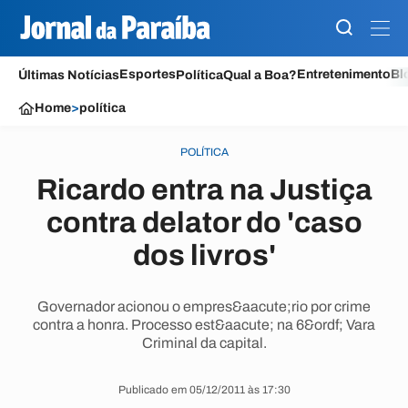
Esportes
Entretenimento
Bl
Últimas Notícias
Política
Qual a Boa?
Home
>
política
POLÍTICA
Ricardo entra na Justiça
contra delator do 'caso
dos livros'
Governador acionou o empres&aacute;rio por crime
contra a honra. Processo est&aacute; na 6&ordf; Vara
Criminal da capital.
Publicado em 05/12/2011 às 17:30