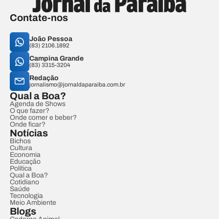
Contate-nos
João Pessoa
(83) 2106.1892
Campina Grande
(83) 3315-3204
Redação
jornalismo@jornaldaparaiba.com.br
Qual a Boa?
Agenda de Shows
O que fazer?
Onde comer e beber?
Onde ficar?
Notícias
Bichos
Cultura
Economia
Educação
Política
Qual a Boa?
Cotidiano
Saúde
Tecnologia
Meio Ambiente
Blogs