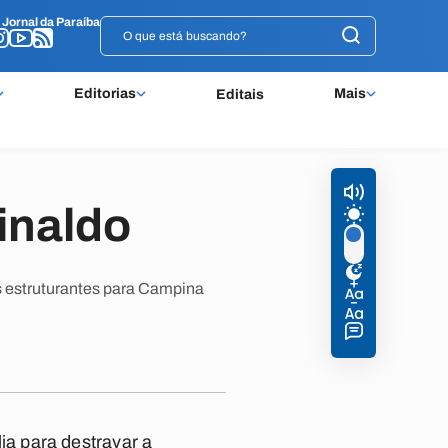
o
o
Jornal da Paraíba
Jornal da Paraíba
Editorias
Mais
Editais
inaldo
s estruturantes para Campina
a para destravar a