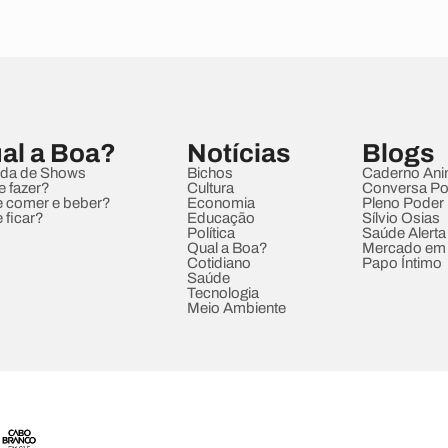
al a Boa?
Notícias
Blogs
da de Shows
Bichos
Caderno Ani
e fazer?
Cultura
Conversa Pol
 comer e beber?
Economia
Pleno Poder
 ficar?
Educação
Sílvio Osias
Política
Saúde Alerta
Qual a Boa?
Mercado em
Cotidiano
Papo Íntimo
Saúde
Tecnologia
Meio Ambiente