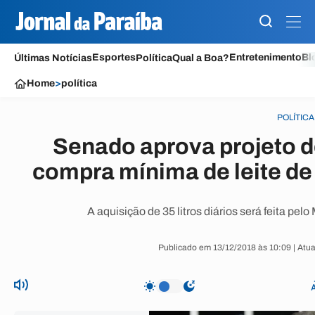
Esportes
Entretenimento
Bl
Últimas Notícias
Política
Qual a Boa?
Home
>
política
POLÍTICA
Senado aprova projeto d
compra mínima de leite de 
A aquisição de 35 litros diários será feita pel
Publicado em 13/12/2018 às 10:09 | Atu