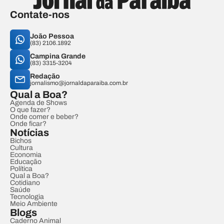
Contate-nos
João Pessoa
(83) 2106.1892
Campina Grande
(83) 3315-3204
Redação
jornalismo@jornaldaparaiba.com.br
Qual a Boa?
Agenda de Shows
O que fazer?
Onde comer e beber?
Onde ficar?
Notícias
Bichos
Cultura
Economia
Educação
Política
Qual a Boa?
Cotidiano
Saúde
Tecnologia
Meio Ambiente
Blogs
Caderno Animal