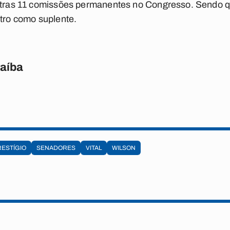
outras 11 comissões permanentes no Congresso. Sendo qu
atro como suplente.
raíba
RESTÍGIO
SENADORES
VITAL
WILSON