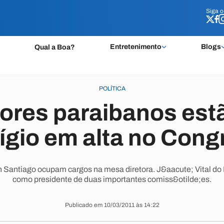
Siga 
Siga 
Entretenimento
Blogs
Qual a Boa?
POLÍTICA
ores paraibanos est
ígio em alta no Con
 Santiago ocupam cargos na mesa diretora. J&aacute; Vital do R
como presidente de duas importantes comiss&otilde;es.
Publicado em 10/03/2011 às 14:22