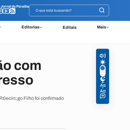
o
o
Jornal da Paraíba
Jornal da Paraíba
Editorias
Mais
Editais
ão com
gresso
&ecirc;go Filho foi confirmado