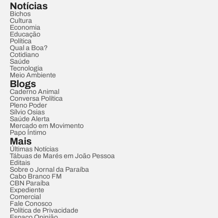
Notícias
Bichos
Cultura
Economia
Educação
Política
Qual a Boa?
Cotidiano
Saúde
Tecnologia
Meio Ambiente
Blogs
Caderno Animal
Conversa Política
Pleno Poder
Sílvio Osias
Saúde Alerta
Mercado em Movimento
Papo Íntimo
Mais
Últimas Notícias
Tábuas de Marés em João Pessoa
Editais
Sobre o Jornal da Paraíba
Cabo Branco FM
CBN Paraíba
Expediente
Comercial
Fale Conosco
Política de Privacidade
Espaço Opinião