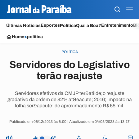
Esportes
Entretenimento
Bl
Últimas Notícias
Política
Qual a Boa?
Home
>
política
POLÍTICA
Servidores do Legislativo
terão reajuste
Servidores efetivos da CMJP ter&atilde;o reajuste
gradativo da ordem de 32% at&eacute; 2016; impacto na
folha ser&aacute; de aproximadamente R$ 65 mil.
Publicado em 06/12/2013 às 6:00 | Atualizado em 04/05/2023 às 13:17