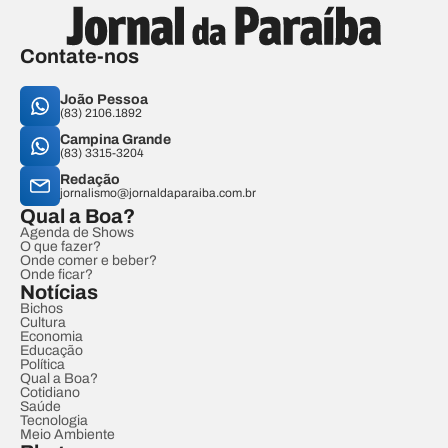
Contate-nos
João Pessoa
(83) 2106.1892
Campina Grande
(83) 3315-3204
Redação
jornalismo@jornaldaparaiba.com.br
Qual a Boa?
Agenda de Shows
O que fazer?
Onde comer e beber?
Onde ficar?
Notícias
Bichos
Cultura
Economia
Educação
Política
Qual a Boa?
Cotidiano
Saúde
Tecnologia
Meio Ambiente