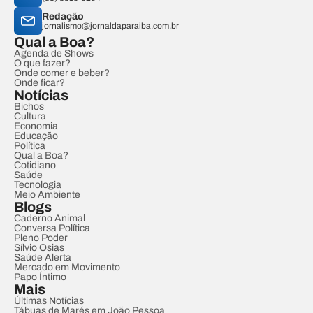
Redação
jornalismo@jornaldaparaiba.com.br
Qual a Boa?
Agenda de Shows
O que fazer?
Onde comer e beber?
Onde ficar?
Notícias
Bichos
Cultura
Economia
Educação
Política
Qual a Boa?
Cotidiano
Saúde
Tecnologia
Meio Ambiente
Blogs
Caderno Animal
Conversa Política
Pleno Poder
Sílvio Osias
Saúde Alerta
Mercado em Movimento
Papo Íntimo
Mais
Últimas Notícias
Tábuas de Marés em João Pessoa