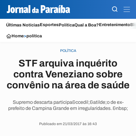
Esportes
Entretenimento
Bl
Últimas Notícias
Política
Qual a Boa?
Home
>
política
POLÍTICA
STF arquiva inquérito
contra Veneziano sobre
convênio na área de saúde
Supremo descarta participa&ccedil;&atilde;o de ex-
prefeito de Campina Grande em irregularidades. &nbsp;
Publicado em 21/03/2017 às 16:43