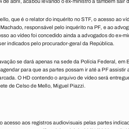
4 de abril, acabou levando o ex-ministro a também sair 
lo, que é o relator do inquérito no STF, o acesso ao ví
Machado, responsável pelo inquérito na PF, e ao advog
sso ao vídeo foi concedido ainda a advogados do ex-min
er indicados pelo procurador-geral da República.
avação se dará apenas na sede da Polícia Federal, em B
gendar para que as partes possam ir até a PF assistir a
rcada. O HD contendo o arquivo de vídeo será entregu
ete de Celso de Mello, Miguel Piazzi.
 o acesso aos registros audiovisuais pelas partes indic