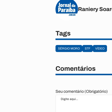
Raniery Soa
Tags
SÉRGIO MORO
STF
VÍDEO
Comentários
Seu comentário (Obrigatório)