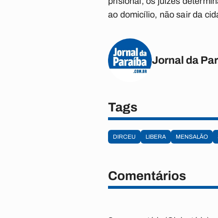
prisional, os juízes determ
ao domicílio, não sair da c
Jornal da Pa
Tags
DIRCEU
LIBERA
MENSALÃO
Comentários