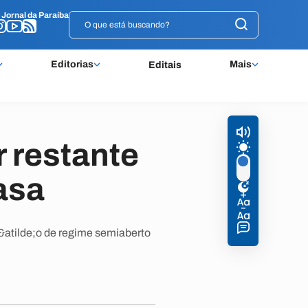
o
o
Jornal da Paraíba
Jornal da Paraíba
Editorias
Mais
Editais
r restante
asa
s&atilde;o de regime semiaberto