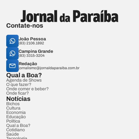
Contate-nos
João Pessoa
(83) 2106.1892
Campina Grande
(83) 3315-3204
Redação
jornalismo@jornaldaparaiba.com.br
Qual a Boa?
Agenda de Shows
O que fazer?
Onde comer e beber?
Onde ficar?
Notícias
Bichos
Cultura
Economia
Educação
Política
Qual a Boa?
Cotidiano
Saúde
Tecnologia