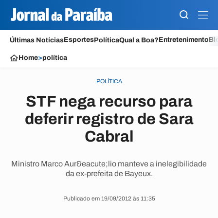
Esportes
Entretenimento
Bl
Últimas Notícias
Política
Qual a Boa?
Home
>
política
POLÍTICA
STF nega recurso para
deferir registro de Sara
Cabral
Ministro Marco Aur&eacute;lio manteve a inelegibilidade
da ex-prefeita de Bayeux.
Publicado em 19/09/2012 às 11:35