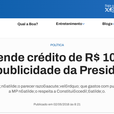
Siga 
Siga 
Entretenimento
Blogs
Qual a Boa?
POLÍTICA
nde crédito de R$ 1
publicidade da Presi
n&atilde;o parecer razo&aacute;vel&rdquo; que gastos com pu
a MP n&atilde;o respeita a Constitui&ccedil;&atilde;o.
Publicado em 02/05/2016 às 8:21