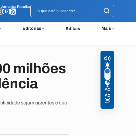
o
o
Jornal da Paraíba
Jornal da Paraíba
Editorias
Mais
Editais
00 milhões
dência
blicidade sejam urgentes e que