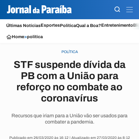
Esportes
Entretenimento
Bl
Últimas Notícias
Política
Qual a Boa?
Home
>
política
POLÍTICA
STF suspende dívida da
PB com a União para
reforço no combate ao
coronavírus
Recursos que iriam para a União vão ser usados para
combater a pandemia.
Publicado em 26/03/2020 às 16:12 | Atualizado em 27/03/2020 às 8:12