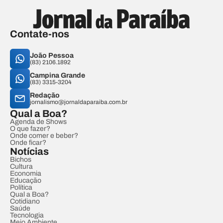
Contate-nos
João Pessoa
(83) 2106.1892
Campina Grande
(83) 3315-3204
Redação
jornalismo@jornaldaparaiba.com.br
Qual a Boa?
Agenda de Shows
O que fazer?
Onde comer e beber?
Onde ficar?
Notícias
Bichos
Cultura
Economia
Educação
Política
Qual a Boa?
Cotidiano
Saúde
Tecnologia
Meio Ambiente