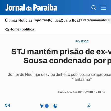
Esportes
Entretenimento
Bl
Últimas Notícias
Política
Qual a Boa?
Home
>
política
POLÍTICA
STJ mantém prisão de ex-
Sousa condenado por p
Júnior de Nedimar desviou dinheiro público, ao se apropriar
“fantasma”
Publicado em 16/03/2018 às 19:32