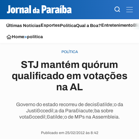
Esportes
Entretenimento
Bl
Últimas Notícias
Política
Qual a Boa?
Home
>
política
POLÍTICA
STJ mantém quórum
qualificado em votações
na AL
Governo do estado recorreu de decis&atilde;o da
Justi&ccedil;a da Para&iacute;ba sobre
vota&ccedil;&atilde;o de MPs na Assembleia.
Publicado em 25/02/2012 às 8:42