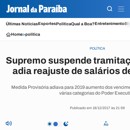
Esportes
Entretenimento
Bl
Últimas Notícias
Política
Qual a Boa?
Home
>
política
POLÍTICA
Supremo suspende tramitaç
adia reajuste de salários d
Medida Provisória adiava para 2019 aumento dos vencimen
várias categorias do Poder Execut
Publicado em 18/12/2017 às 21:59