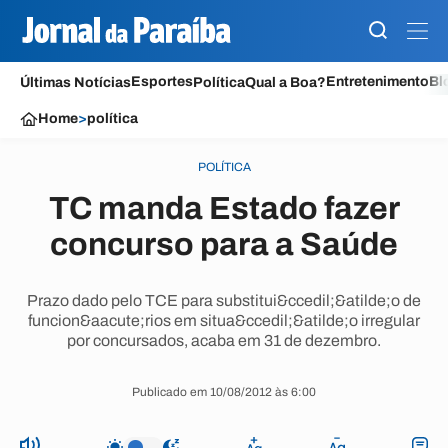
Esportes
Entretenimento
Bl
Últimas Notícias
Política
Qual a Boa?
Home
>
política
POLÍTICA
TC manda Estado fazer
concurso para a Saúde
Prazo dado pelo TCE para substitui&ccedil;&atilde;o de
funcion&aacute;rios em situa&ccedil;&atilde;o irregular
por concursados, acaba em 31 de dezembro.
Publicado em 10/08/2012 às 6:00