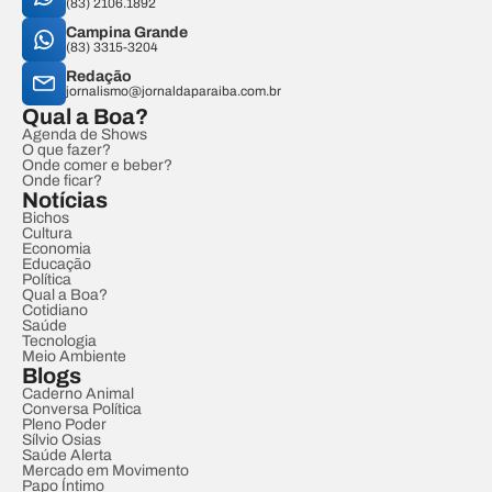
(83) 2106.1892
Campina Grande
(83) 3315-3204
Redação
jornalismo@jornaldaparaiba.com.br
Qual a Boa?
Agenda de Shows
O que fazer?
Onde comer e beber?
Onde ficar?
Notícias
Bichos
Cultura
Economia
Educação
Política
Qual a Boa?
Cotidiano
Saúde
Tecnologia
Meio Ambiente
Blogs
Caderno Animal
Conversa Política
Pleno Poder
Sílvio Osias
Saúde Alerta
Mercado em Movimento
Papo Íntimo