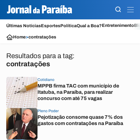
Entretenimento
Bl
Últimas Notícias
Esportes
Política
Qual a Boa?
Home
>
contratações
Resultados para a tag:
contratações
Cotidiano
MPPB firma TAC com município de
Itatuba, na Paraíba, para realizar
concurso com até 75 vagas
Pleno Poder
Pejotização consome quase 7% dos
gastos com contratações na Paraíba