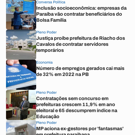
Conversa Política
Inclusão socioeconômica: empresas da
Paraíba vão contratar beneficiários do
Bolsa Família
Pleno Poder
Justiça proíbe prefeitura de Riacho dos
Cavalos de contratar servidores
temporários
Economia
Número de empregos gerados cai mais
de 32% em 2022 na PB
Pleno Poder
Contratações sem concurso em
prefeituras crescem 11,9% em ano
eleitoral e 65 descumprem índice na
Educação
Pleno Poder
MP aciona ex-gestores por 'fantasmas'
em prefeitura paraibana