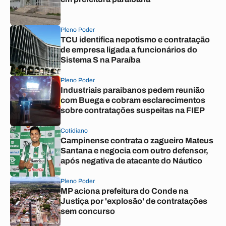
Pleno Poder
TCU identifica nepotismo e contratação
de empresa ligada a funcionários do
Sistema S na Paraíba
Pleno Poder
Industriais paraibanos pedem reunião
com Buega e cobram esclarecimentos
sobre contratações suspeitas na FIEP
Cotidiano
Campinense contrata o zagueiro Mateus
Santana e negocia com outro defensor,
após negativa de atacante do Náutico
Pleno Poder
MP aciona prefeitura do Conde na
Justiça por 'explosão' de contratações
sem concurso