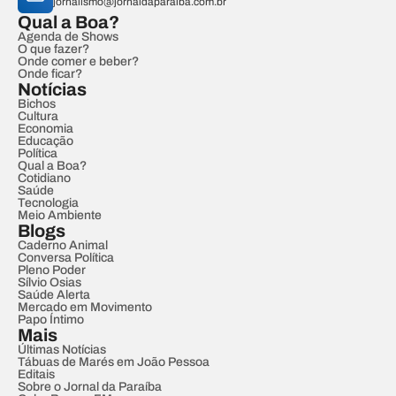
jornalismo@jornaldaparaiba.com.br
Qual a Boa?
Agenda de Shows
O que fazer?
Onde comer e beber?
Onde ficar?
Notícias
Bichos
Cultura
Economia
Educação
Política
Qual a Boa?
Cotidiano
Saúde
Tecnologia
Meio Ambiente
Blogs
Caderno Animal
Conversa Política
Pleno Poder
Sílvio Osias
Saúde Alerta
Mercado em Movimento
Papo Íntimo
Mais
Últimas Notícias
Tábuas de Marés em João Pessoa
Editais
Sobre o Jornal da Paraíba