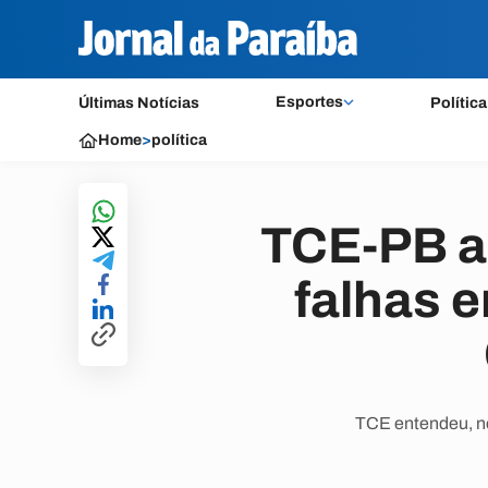
Esportes
Últimas Notícias
Política
Home
>
política
TCE-PB ap
falhas 
TCE entendeu, no