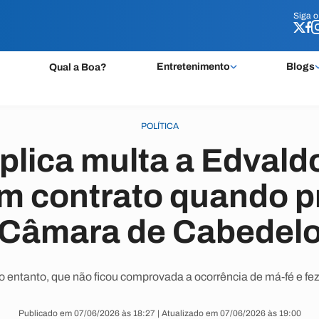
Siga 
Siga 
Entretenimento
Blogs
Qual a Boa?
POLÍTICA
lica multa a Edvald
em contrato quando pr
Câmara de Cabedel
 entanto, que não ficou comprovada a ocorrência de má-fé e f
Publicado em 07/06/2026 às 18:27 | Atualizado em 07/06/2026 às 19:00