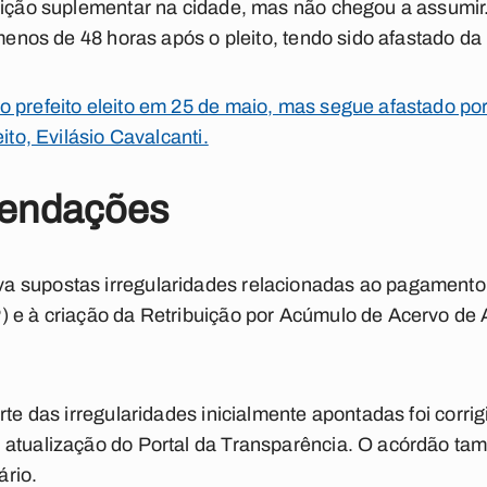
eição suplementar na cidade, mas não chegou a assumir.
 menos de 48 horas após o pleito, tendo sido afastado da 
 prefeito eleito em 25 de maio, mas segue afastado por
ito, Evilásio Cavalcanti.
mendações
 supostas irregularidades relacionadas ao pagamento 
 e à criação da Retribuição por Acúmulo de Acervo de A
rte das irregularidades inicialmente apontadas foi corri
 atualização do Portal da Transparência. O acórdão t
rio.