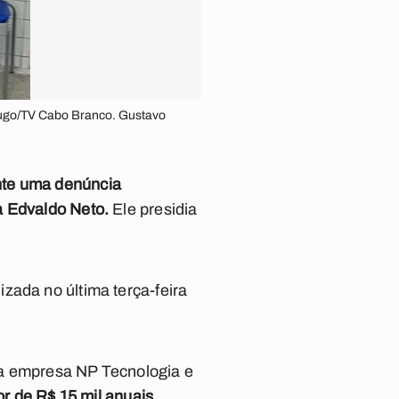
 Hugo/TV Cabo Branco. Gustavo
nte uma denúncia
a Edvaldo Neto.
Ele presidia
zada no última terça-feira
da empresa NP Tecnologia e
or de R$ 15 mil anuais.