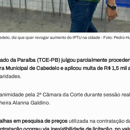
abedelo, diz que quer revogar aumento do IPTU na cidade - Foto: Pedro
tado da Paraíba (TCE-PB) julgou parcialmente procede
a Municipal de Cabedelo e aplicou multa de R$ 1,5 mil 
aridades.
animidade pela 2ª Câmara da Corte durante sessão reali
lheira Alanna Galdino.
falhas em pesquisa de preços
utilizada na contratação 
ntratação ocorreu via inexigibilidade de licitação, no val