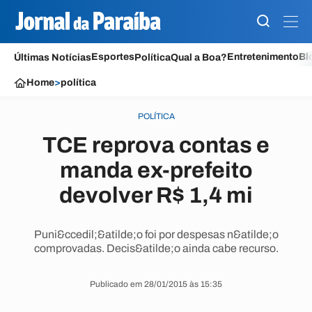
Esportes
Entretenimento
Bl
Últimas Notícias
Política
Qual a Boa?
Home
>
política
POLÍTICA
TCE reprova contas e
manda ex-prefeito
devolver R$ 1,4 mi
Puni&ccedil;&atilde;o foi por despesas n&atilde;o
comprovadas. Decis&atilde;o ainda cabe recurso.
Publicado em 28/01/2015 às 15:35