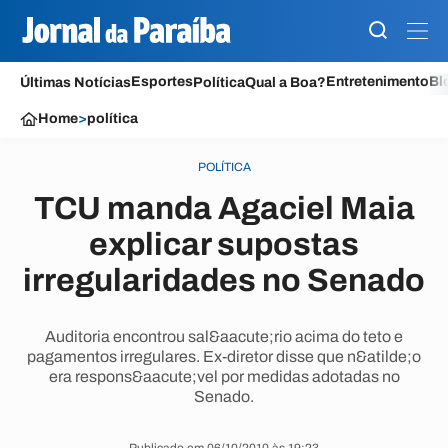
Esportes
Entretenimento
Bl
Últimas Notícias
Política
Qual a Boa?
Home
>
política
POLÍTICA
TCU manda Agaciel Maia
explicar supostas
irregularidades no Senado
Auditoria encontrou sal&aacute;rio acima do teto e
pagamentos irregulares. Ex-diretor disse que n&atilde;o
era respons&aacute;vel por medidas adotadas no
Senado.