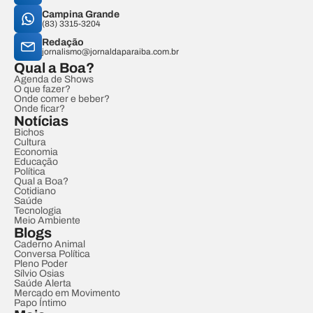
Campina Grande
(83) 3315-3204
Redação
jornalismo@jornaldaparaiba.com.br
Qual a Boa?
Agenda de Shows
O que fazer?
Onde comer e beber?
Onde ficar?
Notícias
Bichos
Cultura
Economia
Educação
Política
Qual a Boa?
Cotidiano
Saúde
Tecnologia
Meio Ambiente
Blogs
Caderno Animal
Conversa Política
Pleno Poder
Sílvio Osias
Saúde Alerta
Mercado em Movimento
Papo Íntimo