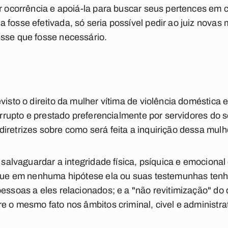
ar ocorrência e apoiá-la para buscar seus pertences em
 fosse efetivada, só seria possível pedir ao juiz novas 
esse que fosse necessário.
visto o direito da mulher vítima de violência doméstica e
terrupto e prestado preferencialmente por servidores do 
iretrizes sobre como será feita a inquirição dessa mulhe
e salvaguardar a integridade física, psíquica e emocional
e que em nenhuma hipótese ela ou suas testemunhas ten
pessoas a eles relacionados; e a "não revitimização" do 
e o mesmo fato nos âmbitos criminal, civel e administrat