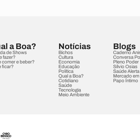
al a Boa?
Notícias
Blogs
da de Shows
Bichos
Caderno Ani
e fazer?
Cultura
Conversa Pol
 comer e beber?
Economia
Pleno Poder
 ficar?
Educação
Sílvio Osias
Política
Saúde Alerta
Qual a Boa?
Mercado em
Cotidiano
Papo Íntimo
Saúde
Tecnologia
Meio Ambiente