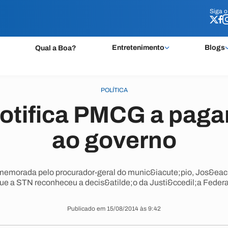
Siga 
Siga 
Entretenimento
Blogs
Qual a Boa?
POLÍTICA
otifica PMCG a pagar
ao governo
comemorada pelo procurador-geral do munic&iacute;pio, Jos&ea
ue a STN reconheceu a decis&atilde;o da Justi&ccedil;a Federa
Publicado em 15/08/2014 às 9:42