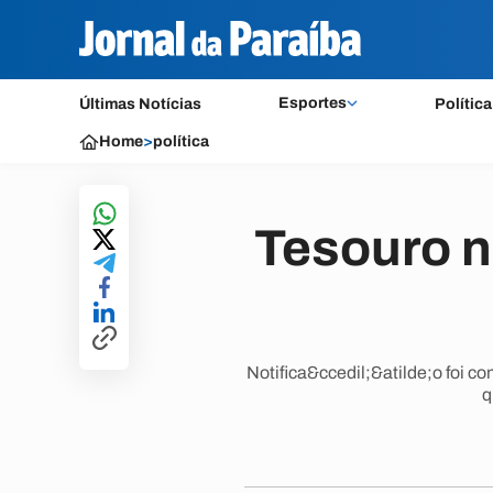
Esportes
Últimas Notícias
Política
Home
>
política
Tesouro n
Notifica&ccedil;&atilde;o foi 
q