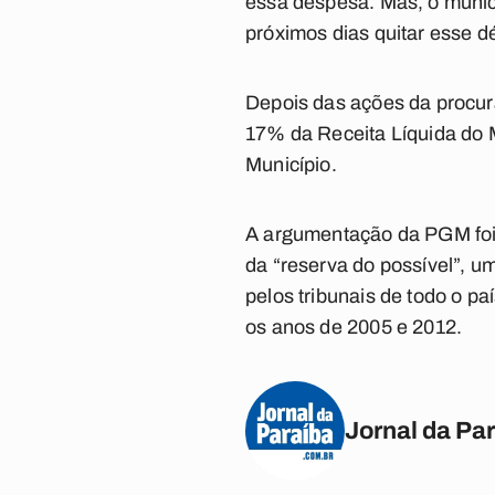
essa despesa. Mas, o munic
próximos dias quitar esse d
Depois das ações da procura
17% da Receita Líquida do M
Município.
A argumentação da PGM foi
da “reserva do possível”, u
pelos tribunais de todo o p
os anos de 2005 e 2012.
Jornal da Pa