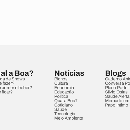
al a Boa?
Notícias
Blogs
da de Shows
Bichos
Caderno Ani
e fazer?
Cultura
Conversa Pol
 comer e beber?
Economia
Pleno Poder
 ficar?
Educação
Sílvio Osias
Política
Saúde Alerta
Qual a Boa?
Mercado em
Cotidiano
Papo Íntimo
Saúde
Tecnologia
Meio Ambiente