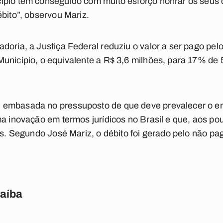
ípio tem conseguido com muito esforço honrar os seu
ébito”, observou Mariz.
doria, a Justiça Federal reduziu o valor a ser pago pel
unicípio, o equivalente a R$ 3,6 milhões, para 17% de
 embasada no pressuposto de que deve prevalecer o en
ma inovação em termos jurídicos no Brasil e que, aos po
aís. Segundo José Mariz, o débito foi gerado pelo não p
raíba