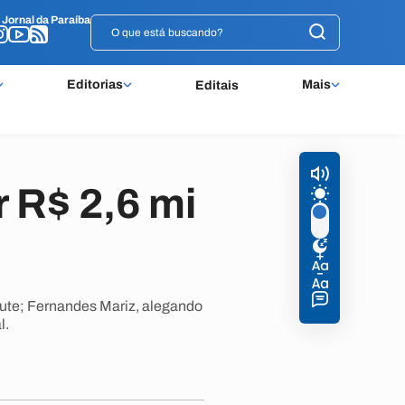
o
o
Jornal da Paraíba
Jornal da Paraíba
Editorias
Mais
Editais
 R$ 2,6 mi
cute; Fernandes Mariz, alegando
l.