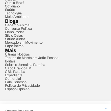
Qual a Boa?
Cotidiano
Saúde
Tecnologia
Meio Ambiente
Blogs
Caderno Animal
Conversa Política
Pleno Poder
Sílvio Osias
Saúde Alerta
Mercado em Movimento
Papo Íntimo
Mais
Últimas Notícias
Tábuas de Marés em João Pessoa
Editais
Sobre o Jornal da Paraíba
Cabo Branco FM
CBN Paraíba
Expediente
Comercial
Fale Conosco
Política de Privacidade
Espaço Opinião
© REDE PARAÍBA DE COMUNICAÇÃO
Compartilhe o artigo