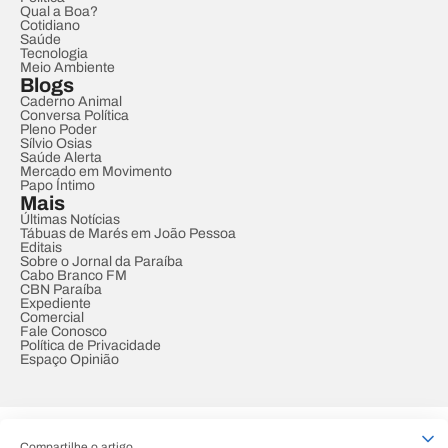
Qual a Boa?
Cotidiano
Saúde
Tecnologia
Meio Ambiente
Blogs
Caderno Animal
Conversa Política
Pleno Poder
Sílvio Osias
Saúde Alerta
Mercado em Movimento
Papo Íntimo
Mais
Últimas Notícias
Tábuas de Marés em João Pessoa
Editais
Sobre o Jornal da Paraíba
Cabo Branco FM
CBN Paraíba
Expediente
Comercial
Fale Conosco
Política de Privacidade
Espaço Opinião
© REDE PARAÍBA DE COMUNICAÇÃO
Compartilhe o artigo