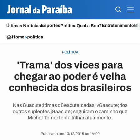
Esportes
Entretenimento
Bl
Últimas Notícias
Política
Qual a Boa?
Home
>
política
POLÍTICA
'Trama' dos vices para
chegar ao poder é velha
conhecida dos brasileiros
Nas &uacute;ltimas d&eacute;cadas, v&aacute;rios
outros suplentes j&aacute; seguiram o caminho que
Michel Temer tenta trilhar atualmente.
Publicado em 13/12/2015 às 14:00