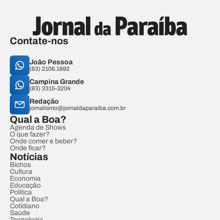
Contate-nos
João Pessoa
(83) 2106.1892
Campina Grande
(83) 3315-3204
Redação
jornalismo@jornaldaparaiba.com.br
Qual a Boa?
Agenda de Shows
O que fazer?
Onde comer e beber?
Onde ficar?
Notícias
Bichos
Cultura
Economia
Educação
Política
Qual a Boa?
Cotidiano
Saúde
Tecnologia