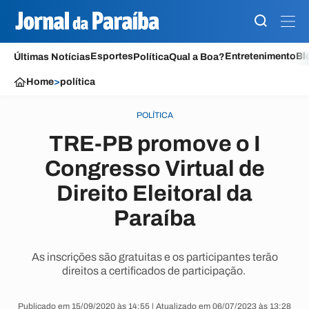
Esportes
Entretenimento
Bl
Últimas Notícias
Política
Qual a Boa?
Home
>
política
POLÍTICA
TRE-PB promove o I
Congresso Virtual de
Direito Eleitoral da
Paraíba
As inscrições são gratuitas e os participantes terão
direitos a certificados de participação.
Publicado em 15/09/2020 às 14:55 | Atualizado em 06/07/2023 às 13:28