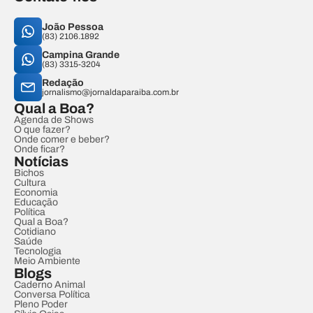
João Pessoa
(83) 2106.1892
Campina Grande
(83) 3315-3204
Redação
jornalismo@jornaldaparaiba.com.br
Qual a Boa?
Agenda de Shows
O que fazer?
Onde comer e beber?
Onde ficar?
Notícias
Bichos
Cultura
Economia
Educação
Política
Qual a Boa?
Cotidiano
Saúde
Tecnologia
Meio Ambiente
Blogs
Caderno Animal
Conversa Política
Pleno Poder