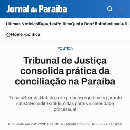
Esportes
Entretenimento
Bl
Últimas Notícias
Política
Qual a Boa?
Home
>
política
POLÍTICA
Tribunal de Justiça
consolida prática da
conciliação na Paraíba
Resolu&ccedil;&atilde;o de processos judiciais garante
satisfa&ccedil;&atilde;o das partes e celeridade
processual
Publicado em 28/12/2014 às 18:15 | Atualizado em 01/03/2024 às 16:59