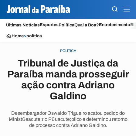
Esportes
Entretenimento
Bl
Últimas Notícias
Política
Qual a Boa?
Home
>
política
POLÍTICA
Tribunal de Justiça da
Paraíba manda prosseguir
ação contra Adriano
Galdino
Desembargador Oswaldo Trigueiro acatou pedido do
Minist&eacute;rio P&uacute;blico e determinou retorno
de processo contra Adriano Galdino.