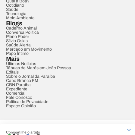
Qual a Boa?
Cotidiano
Saúde
Tecnologia
Meio Ambiente
Blogs
Caderno Animal
Conversa Política
Pleno Poder
Sílvio Osias
Saúde Alerta
Mercado em Movimento
Papo Íntimo
Mais
Últimas Notícias
Tábuas de Marés em João Pessoa
Editais
Sobre o Jornal da Paraíba
Cabo Branco FM
CBN Paraíba
Expediente
Comercial
Fale Conosco
Política de Privacidade
Espaço Opinião
© REDE PARAÍBA DE COMUNICAÇÃO
Compartilhe o artigo