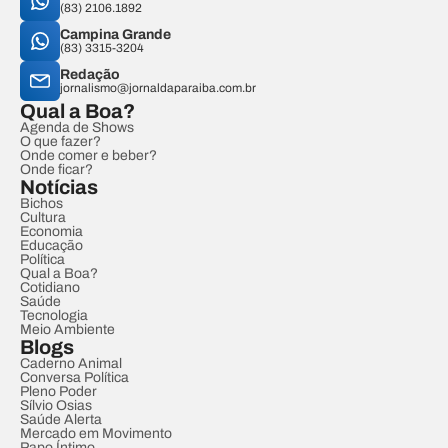
(83) 2106.1892
Campina Grande
(83) 3315-3204
Redação
jornalismo@jornaldaparaiba.com.br
Qual a Boa?
Agenda de Shows
O que fazer?
Onde comer e beber?
Onde ficar?
Notícias
Bichos
Cultura
Economia
Educação
Política
Qual a Boa?
Cotidiano
Saúde
Tecnologia
Meio Ambiente
Blogs
Caderno Animal
Conversa Política
Pleno Poder
Sílvio Osias
Saúde Alerta
Mercado em Movimento
Papo Íntimo