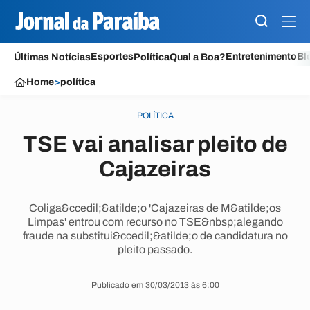
Esportes
Entretenimento
Bl
Últimas Notícias
Política
Qual a Boa?
Home
>
política
POLÍTICA
TSE vai analisar pleito de
Cajazeiras
Coliga&ccedil;&atilde;o 'Cajazeiras de M&atilde;os
Limpas' entrou com recurso no TSE&nbsp;alegando
fraude na substitui&ccedil;&atilde;o de candidatura no
pleito passado.
Publicado em 30/03/2013 às 6:00