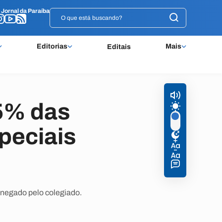
o
o
Jornal da Paraíba
Jornal da Paraíba
Editorias
Mais
Editais
5% das
peciais
 negado pelo colegiado.