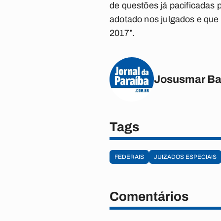
de questões já pacificada
adotado nos julgados e que
2017”.
Josusmar Ba
Tags
FEDERAIS
JUIZADOS ESPECIAIS
Comentários