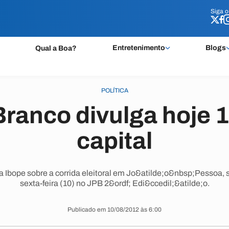
Siga 
Siga 
Entretenimento
Blogs
Qual a Boa?
POLÍTICA
ranco divulga hoje 1
capital
Ibope sobre a corrida eleitoral em Jo&atilde;o&nbsp;Pessoa, s
sexta-feira (10) no JPB 2&ordf; Edi&ccedil;&atilde;o.
Publicado em 10/08/2012 às 6:00