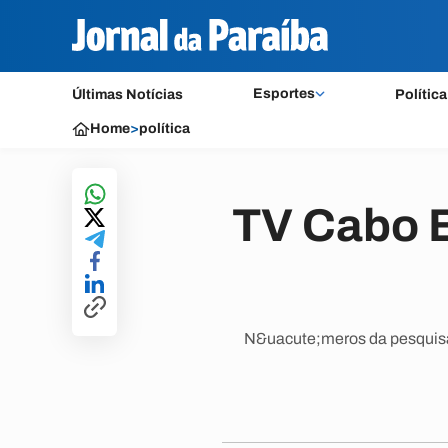
Esportes
Últimas Notícias
Política
Home
>
política
TV Cabo B
N&uacute;meros da pesquisa 