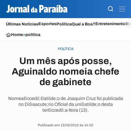
Esportes
Entretenimento
Bl
Últimas Notícias
Política
Qual a Boa?
Home
>
política
POLÍTICA
Um mês após posse,
Aguinaldo nomeia chefe
de gabinete
Nomea&ccedil;&atilde;o de Joaquim Cruz foi publicada
no Di&aacute;rio Oficial da uni&atilde;o desta
ter&ccedil;a-feira (13).
Publicado em 13/03/2012 às 14:02