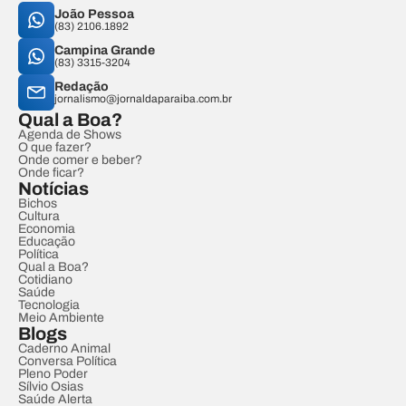
João Pessoa
(83) 2106.1892
Campina Grande
(83) 3315-3204
Redação
jornalismo@jornaldaparaiba.com.br
Qual a Boa?
Agenda de Shows
O que fazer?
Onde comer e beber?
Onde ficar?
Notícias
Bichos
Cultura
Economia
Educação
Política
Qual a Boa?
Cotidiano
Saúde
Tecnologia
Meio Ambiente
Blogs
Caderno Animal
Conversa Política
Pleno Poder
Sílvio Osias
Saúde Alerta