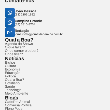
Contate-nos
João Pessoa
(83) 2106.1892
Campina Grande
(83) 3315-3204
Redação
jornalismo@jornaldaparaiba.com.br
Qual a Boa?
Agenda de Shows
O que fazer?
Onde comer e beber?
Onde ficar?
Notícias
Bichos
Cultura
Economia
Educação
Política
Qual a Boa?
Cotidiano
Saúde
Tecnologia
Meio Ambiente
Blogs
Caderno Animal
Conversa Política
Pleno Poder